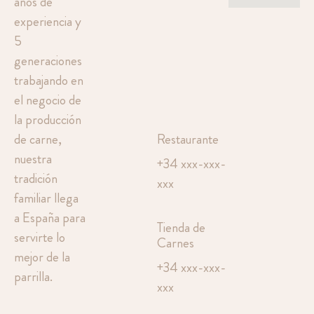
años de
experiencia y
5
generaciones
trabajando en
el negocio de
la producción
Restaurante
de carne,
nuestra
+34 xxx-xxx-
tradición
xxx
familiar llega
a España para
Tienda de
servirte lo
Carnes
mejor de la
+34 xxx-xxx-
parrilla.
xxx