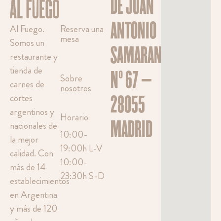
DE JUAN
ANTONIO
Al Fuego.
Reserva una
mesa
Somos un
SAMARANCH,
restaurante y
tienda de
Nº 67 –
Sobre
carnes de
nosotros
cortes
28055
argentinos y
Horario
MADRID
nacionales de
10:00-
la mejor
19:00h L-V
calidad. Con
10:00-
más de 14
23:30h S-D
establecimientos
en Argentina
y más de 120